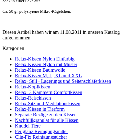
Sack in einer Ecke auf.
Ca. 50 gr. polystyrene Mikro-Kügelchen.
Diesen Artikel haben wir am 11.08.2011 in unseren Katalog
aufgenommen.
Kategorien
Relax-Kissen Nylon Einfarbig
Relax-Kissen Nylon mit Muster
Relax-Kissen Baumwolle
Relax-Kissen M, L, XL und XXL
Relax- Still - Lagerungs und Seitenschläferkissen
Relax-Kopfkissen
Relax- 3 Kammern Comfortkissen
Relax-Reisekissen
Relax-Sitz und Meditationskissen
Relax-Kissen in Tierform
Separate Bezüge zu den Kissen
Nachfülllgranulat für alle Kissen
Knudel Tiere
Perlglanz Reinigungsmittel
Clin-Fix Reinigungstücher