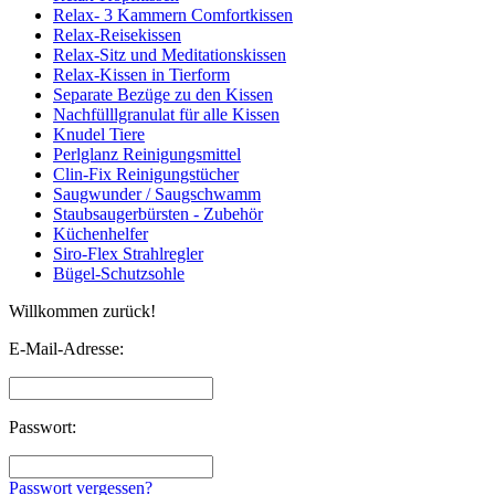
Relax- 3 Kammern Comfortkissen
Relax-Reisekissen
Relax-Sitz und Meditationskissen
Relax-Kissen in Tierform
Separate Bezüge zu den Kissen
Nachfülllgranulat für alle Kissen
Knudel Tiere
Perlglanz Reinigungsmittel
Clin-Fix Reinigungstücher
Saugwunder / Saugschwamm
Staubsaugerbürsten - Zubehör
Küchenhelfer
Siro-Flex Strahlregler
Bügel-Schutzsohle
Willkommen zurück!
E-Mail-Adresse:
Passwort:
Passwort vergessen?