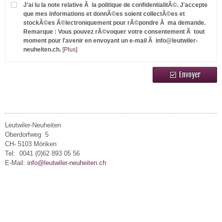
J'ai lu la note relative Ã la politique de confidentialitÃ©. J'accepte
que mes informations et donnÃ©es soient collectÃ©es et
stockÃ©es Ã©lectroniquement pour rÃ©pondre Ã ma demande.
Remarque : Vous pouvez rÃ©voquer votre consentement Ã tout
moment pour l'avenir en envoyant un e-mail Ã info@leutwiler-
neuheiten.ch.
[Plus]
Envoyer
Leutwiler-Neuheiten
Oberdorfweg 5
CH- 5103 Möriken
Tel: 0041 (0)62 893 05 56
E-Mail:
info@leutwiler-neuheiten.ch