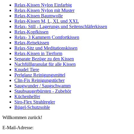
Relax-Kissen Nylon Einfarbig
Relax-Kissen Nylon mit Muster
Relax-Kissen Baumwolle
Relax-Kissen M, L, XL und XXL
Relax- Still - Lagerungs und Seitenschläferkissen
Relax-Kopfkissen
Relax- 3 Kammern Comfortkissen
Relax-Reisekissen
Relax-Sitz und Meditationskissen
Relax-Kissen in Tierform
Separate Bezüge zu den Kissen
Nachfülllgranulat für alle Kissen
Knudel Tiere
Perlglanz Reinigungsmittel
Clin-Fix Reinigungstücher
Saugwunder / Saugschwamm
Staubsaugerbürsten - Zubehör
Küchenhelfer
Siro-Flex Strahlregler
Bügel-Schutzsohle
Willkommen zurück!
E-Mail-Adresse: