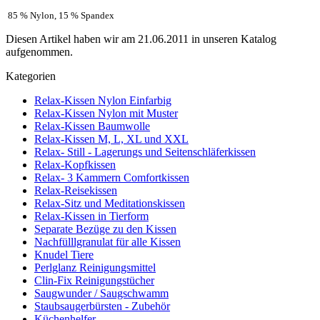
85 % Nylon, 15 % Spandex
Diesen Artikel haben wir am 21.06.2011 in unseren Katalog
aufgenommen.
Kategorien
Relax-Kissen Nylon Einfarbig
Relax-Kissen Nylon mit Muster
Relax-Kissen Baumwolle
Relax-Kissen M, L, XL und XXL
Relax- Still - Lagerungs und Seitenschläferkissen
Relax-Kopfkissen
Relax- 3 Kammern Comfortkissen
Relax-Reisekissen
Relax-Sitz und Meditationskissen
Relax-Kissen in Tierform
Separate Bezüge zu den Kissen
Nachfülllgranulat für alle Kissen
Knudel Tiere
Perlglanz Reinigungsmittel
Clin-Fix Reinigungstücher
Saugwunder / Saugschwamm
Staubsaugerbürsten - Zubehör
Küchenhelfer